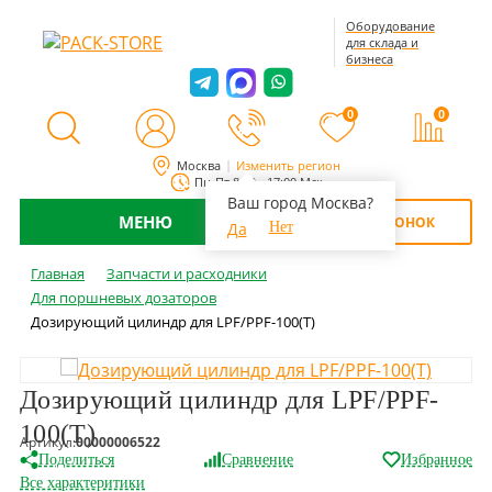
Оборудование
для склада и
бизнеса
0
0
Москва
Изменить регион
Пн-Пт 8:00 - 17:00 Мск
Ваш город Москва?
МЕНЮ
ОБРАТНЫЙ ЗВОНОК
Да
Нет
Главная
Запчасти и расходники
Для поршневых дозаторов
Дозирующий цилиндр для LPF/PPF-100(Т)
Дозирующий цилиндр для LPF/PPF-
100(Т)
Артикул:
00000006522
Поделиться
Сравнение
Избранное
Все характеритики