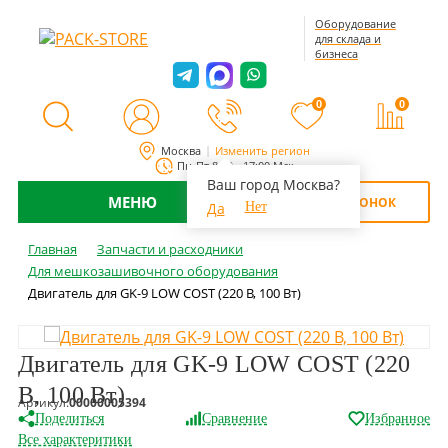
Оборудование
для склада и
бизнеса
0
0
Москва
Изменить регион
Пн-Пт 8:00 - 17:00 Мск
Ваш город Москва?
МЕНЮ
ОБРАТНЫЙ ЗВОНОК
Да
Нет
Главная
Запчасти и расходники
Для мешкозашивочного оборудования
Двигатель для GK-9 LOW COST (220 В, 100 Вт)
Двигатель для GK-9 LOW COST (220
В, 100 Вт)
Артикул:
00000005394
Поделиться
Сравнение
Избранное
Все характеритики