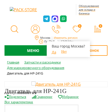
Оборудование
для склада и
бизнеса
0
0
Москва
Изменить регион
Пн-Пт 8:00 - 17:00 Мск
Ваш город Москва?
МЕНЮ
ОБРАТНЫЙ ЗВОНОК
Да
Нет
Главная
Запчасти и расходники
Для маркировочного оборудования
Двигатель для HP-241G
Двигатель для HP-241G
Артикул:
00000001173
Поделиться
Сравнение
Избранное
Все характеритики