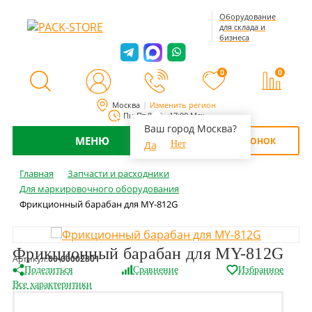
Оборудование
для склада и
бизнеса
0
0
Москва
Изменить регион
Пн-Пт 8:00 - 17:00 Мск
Ваш город Москва?
МЕНЮ
ОБРАТНЫЙ ЗВОНОК
Да
Нет
Главная
Запчасти и расходники
Для маркировочного оборудования
Фрикционный барабан для MY-812G
Фрикционный барабан для MY-812G
Артикул:
00-00002801
Поделиться
Сравнение
Избранное
Все характеритики