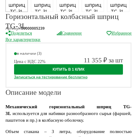
Горизонтальный колбасный шприц
TG-3L
Артикул:
00000005239
Поделиться
Сравнение
Избранное
Все характеритики
в наличии (3)
11 355 ₽ за шт
Цена с НДС 22%
КУПИТЬ В 1 КЛИК
Записаться на тестирование бесплатно
Описание модели
Механический
горизонтальный шприц TG-
3L
используется для набивки разнообразного сырья (фаршей,
паштетов и пр.) в колбасную оболочку.
Объем стакана – 3 литра, оборудование полностью