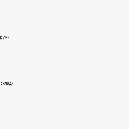
рум)
(склад)