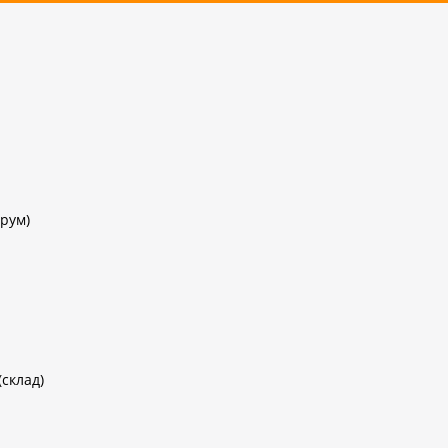
рум)
(склад)