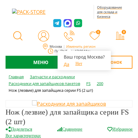
Оборудование
для склада и
бизнеса
0
0
Москва
Изменить регион
Пн-Пт 8:00 - 17:00 Мск
Ваш город Москва?
МЕНЮ
ОБРАТНЫЙ ЗВОНОК
Да
Нет
Главная
Запчасти и расходники
Расходники для запайщиков пакетов
FS
200
Нож (лезвие) для запайщика серии FS (2 шт)
Нож (лезвие) для запайщика серии FS
(2 шт)
Поделиться
Сравнение
Избранное
Все характеритики