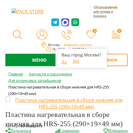
Оборудование
для склада и
бизнеса
0
0
Москва
Изменить регион
Пн-Пт 8:00 - 17:00 Мск
Ваш город Москва?
МЕНЮ
ОБРАТНЫЙ ЗВОНОК
Да
Нет
Главная
Запчасти и расходники
Для роликовых запайщиков
Пластина нагревательная в сборе нижняя для HRS-255
(290×19×49 мм)
Пластина нагревательная в сборе
нижняя для HRS-255 (290×19×49 мм)
Артикул:
00-00003419
Поделиться
Сравнение
Избранное