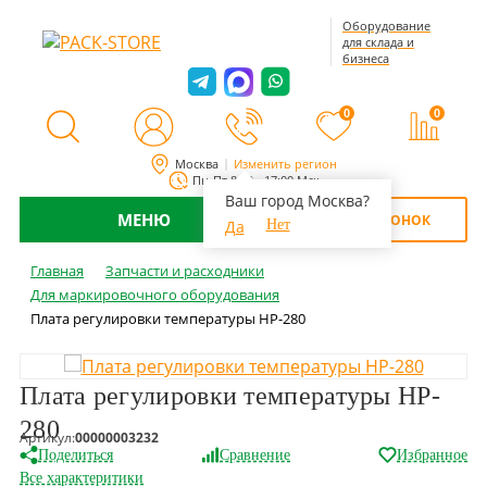
Оборудование
для склада и
бизнеса
0
0
Москва
Изменить регион
Пн-Пт 8:00 - 17:00 Мск
Ваш город Москва?
МЕНЮ
ОБРАТНЫЙ ЗВОНОК
Да
Нет
Главная
Запчасти и расходники
Для маркировочного оборудования
Плата регулировки температуры HP-280
Плата регулировки температуры HP-
280
Артикул:
00000003232
Поделиться
Сравнение
Избранное
Все характеритики