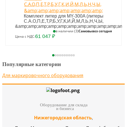
Комплект литер для MY-300A (литеры
С.А.О,П,Е,Т,Р,Б,У,Г,К,И,Й,М,Л,Ь,Н,Ч,Ы,
&amp;amp;amp;amp;amp;amp;amp;amp;amp;amp;amp;
Самовывоз сегодня
в наличии (3)
61 047 ₽
Цена с НДС:
Популярные категории
Для маркировочного оборудования
Оборудование для склада
и бизнеса
Нижегородская область
,