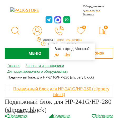
Оборудование
для склада и
бизнеса
0
0
Москва
Изменить регион
Пн-Пт 8:00 - 17:00 Мск
Ваш город Москва?
МЕНЮ
ОБРАТНЫЙ ЗВОНОК
Да
Нет
Главная
Запчасти и расходники
Для маркировочного оборудования
Подвижный блок для HP-241G/НР-280 (slippery block)
Подвижный блок для HP-241G/НР-280
(slippery block)
Артикул:
00000004810
Поделиться
Сравнение
Избранное