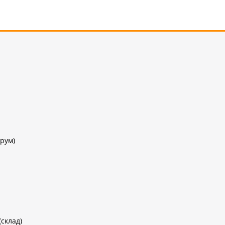
рум)
(склад)