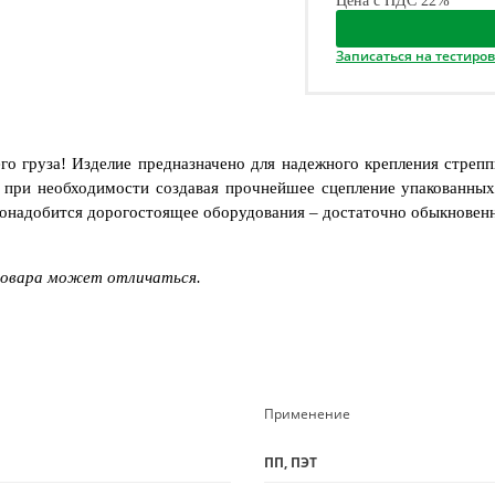
Цена с НДС 22%
Записаться на тестиро
го груза! Изделие предназначено для надежного крепления стрепп
у, при необходимости создавая прочнейшее сцепление упакованны
понадобится дорогостоящее оборудования – достаточно обыкновенн
товара может отличаться.
Применение
ПП, ПЭТ