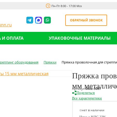
Пн-Пт 8:00 - 17:00 Мск
ОБРАТНЫЙ ЗВОНОК
nn.ru
 И ОПЛАТА
УПАКОВОЧНЫЕ МАТЕРИАЛЫ
стреппинг оборудования
Пряжки
Пряжка проволочная для стреппи
Пряжка пров
мм металлич
Артикул:
0602-5087
Поделиться
Все характеритики
нет в наличии