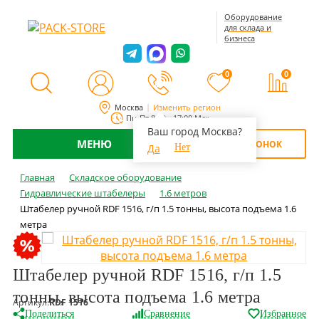
Оборудование
для склада и
бизнеса
0
0
Москва
Изменить регион
Пн-Пт 8:00 - 17:00 Мск
Ваш город Москва?
МЕНЮ
ОБРАТНЫЙ ЗВОНОК
Да
Нет
Главная
Складское оборудование
Гидравлические штабелеры
1.6 метров
Штабелер ручной RDF 1516, г/п 1.5 тонны, высота подъема 1.6
метра
Штабелер ручной RDF 1516, г/п 1.5
тонны, высота подъема 1.6 метра
Артикул:
RDF 1516
Поделиться
Сравнение
Избранное