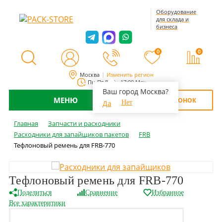
Оборудование
для склада и
бизнеса
0
0
Москва
Изменить регион
Пн-Пт 8:00 - 17:00 Мск
Ваш город Москва?
МЕНЮ
ОБРАТНЫЙ ЗВОНОК
Да
Нет
Главная
Запчасти и расходники
Расходники для запайщиков пакетов
FRB
Тефлоновый ремень для FRB-770
Тефлоновый ремень для FRB-770
Поделиться
Сравнение
Избранное
Все характеритики