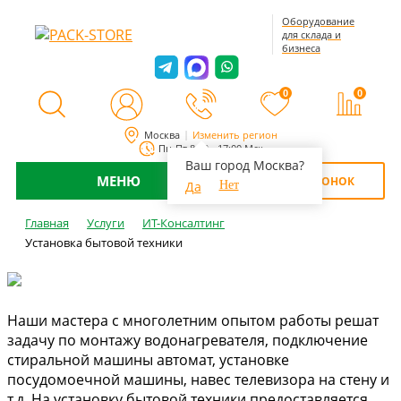
Оборудование
для склада и
бизнеса
0
0
Москва
Изменить регион
Пн-Пт 8:00 - 17:00 Мск
Ваш город Москва?
МЕНЮ
ОБРАТНЫЙ ЗВОНОК
Да
Нет
Главная
Услуги
ИТ-Консалтинг
Установка бытовой техники
Наши мастера с многолетним опытом работы решат
задачу по монтажу водонагревателя, подключение
стиральной машины автомат, установке
посудомоечной машины, навес телевизора на стену и
т.д. На установку бытовой техники предоставляется