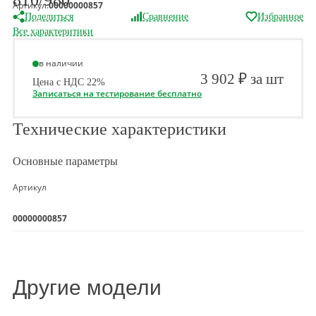
810/980
Артикул:
00000000857
Поделиться
Сравнение
Избранное
Все характеритики
в наличии
3 902 ₽ за шт
Цена с НДС 22%
Записаться на тестирование бесплатно
Технические характеристики
Основные параметры
Артикул
00000000857
Другие модели