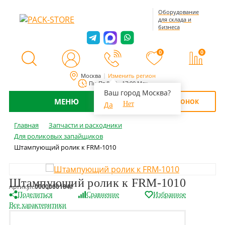
Оборудование
для склада и
бизнеса
0
0
Москва
Изменить регион
Пн-Пт 8:00 - 17:00 Мск
Ваш город Москва?
МЕНЮ
ОБРАТНЫЙ ЗВОНОК
Да
Нет
Главная
Запчасти и расходники
Для роликовых запайщиков
Штампующий ролик к FRM-1010
Штампующий ролик к FRM-1010
Артикул:
00000001841
Поделиться
Сравнение
Избранное
Все характеритики