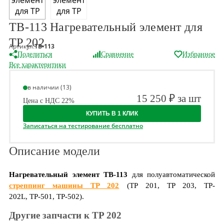
TB-113 Нагревательный элемент для
TP 202
Артикул:
ТВ-113
Поделиться
Сравнение
Избранное
Все характеритики
в наличии (13)
15 250 ₽ за шт
Цена с НДС 22%
КУПИТЬ В 1 КЛИК
Записаться на тестирование бесплатно
Описание модели
Нагревательный элемент
TB-113
для полуавтоматической
стреппинг машины TP 202
(ТР 201, TP 203, TP-
202L, ТР-501, ТР-502).
Другие запчасти к TP 202