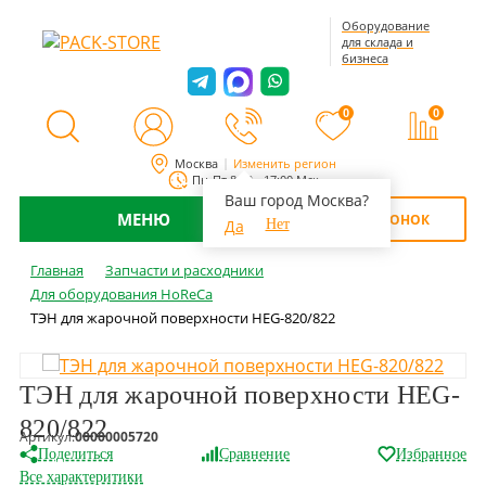
Оборудование
для склада и
бизнеса
0
0
Москва
Изменить регион
Пн-Пт 8:00 - 17:00 Мск
Ваш город Москва?
МЕНЮ
ОБРАТНЫЙ ЗВОНОК
Да
Нет
Главная
Запчасти и расходники
Для оборудования HoReCa
ТЭН для жарочной поверхности HEG-820/822
ТЭН для жарочной поверхности HEG-
820/822
Артикул:
00000005720
Поделиться
Сравнение
Избранное
Все характеритики