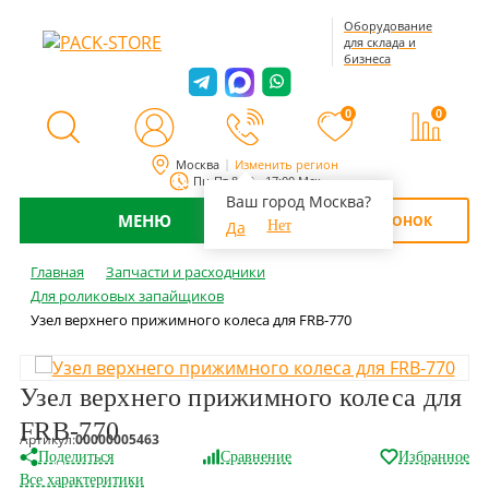
Оборудование
для склада и
бизнеса
0
0
Москва
Изменить регион
Пн-Пт 8:00 - 17:00 Мск
Ваш город Москва?
МЕНЮ
ОБРАТНЫЙ ЗВОНОК
Да
Нет
Главная
Запчасти и расходники
Для роликовых запайщиков
Узел верхнего прижимного колеса для FRB-770
Узел верхнего прижимного колеса для
FRB-770
Артикул:
00000005463
Поделиться
Сравнение
Избранное
Все характеритики