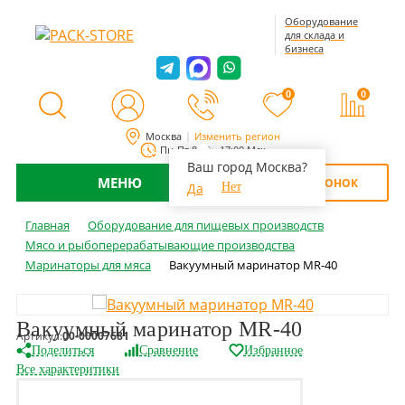
Оборудование
для склада и
бизнеса
0
0
Москва
Изменить регион
Пн-Пт 8:00 - 17:00 Мск
Ваш город Москва?
МЕНЮ
ОБРАТНЫЙ ЗВОНОК
Да
Нет
Главная
Оборудование для пищевых производств
Мясо и рыбоперерабатывающие производства
Маринаторы для мяса
Вакуумный маринатор MR-40
Вакуумный маринатор MR-40
Артикул:
00-00007681
Поделиться
Сравнение
Избранное
Все характеритики