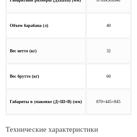
Габаритные размеры (ДхШхВ) (мм)
870х450х840
Объем барабана (л)
40
Вес нетто (кг)
32
Вес брутто (кг)
60
Габариты в упаковке (Д×Ш×В) (мм)
870×445×845
Технические характеристики