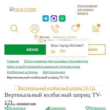
Оборудование
для склада и
бизнеса
0
0
Москва
Изменить регион
Пн-Пт 8:00 - 17:00 Мск
Ваш город Москва?
МЕНЮ
ОБРАТНЫЙ ЗВОНОК
Да
Нет
Главная
Оборудование для пищевых производств
Мясо и рыбоперерабатывающие производства
Колбасные шприцы
Вертикальные
Вертикальный колбасный шприц TV-12L
Вертикальный колбасный шприц TV-
12L
Артикул:
00000007480
Поделиться
Сравнение
Избранное