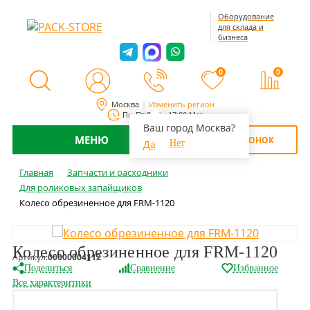
Оборудование
для склада и
бизнеса
0
0
Москва
Изменить регион
Пн-Пт 8:00 - 17:00 Мск
Ваш город Москва?
МЕНЮ
ОБРАТНЫЙ ЗВОНОК
Да
Нет
Главная
Запчасти и расходники
Для роликовых запайщиков
Колесо обрезиненное для FRM-1120
Колесо обрезиненное для FRM-1120
Артикул:
00000004112
Поделиться
Сравнение
Избранное
Все характеритики