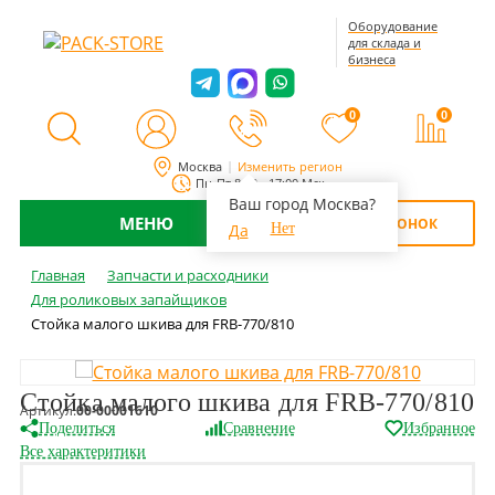
Оборудование
для склада и
бизнеса
0
0
Москва
Изменить регион
Пн-Пт 8:00 - 17:00 Мск
Ваш город Москва?
МЕНЮ
ОБРАТНЫЙ ЗВОНОК
Да
Нет
Главная
Запчасти и расходники
Для роликовых запайщиков
Стойка малого шкива для FRB-770/810
Стойка малого шкива для FRB-770/810
Артикул:
00-00001610
Поделиться
Сравнение
Избранное
Все характеритики