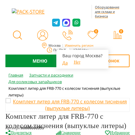
Оборудование
для склада и
бизнеса
0
0
Москва
Изменить регион
Пн-Пт 8:00 - 17:00 Мск
Ваш город Москва?
МЕНЮ
ОБРАТНЫЙ ЗВОНОК
Да
Нет
Главная
Запчасти и расходники
Для роликовых запайщиков
Комплект литер для FRB-770 с колесом тиснения (выпуклые
литеры)
Комплект литер для FRB-770 с
колесом тиснения (выпуклые литеры)
Артикул:
00000000353
Поделиться
Сравнение
Избранное