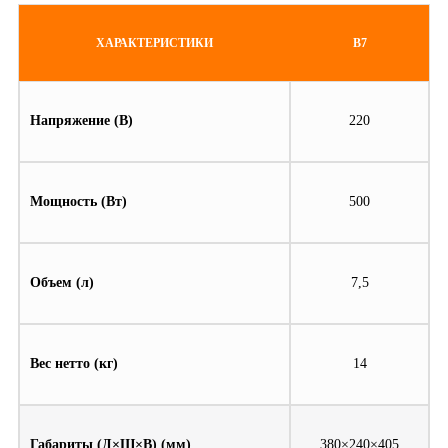
ХАРАКТЕРИСТИКИ
B7
Напряжение (В)
220
Мощность (Вт)
500
Объем (л)
7,5
Вес нетто (кг)
14
Габариты (Д×Ш×В) (мм)
380×240×405