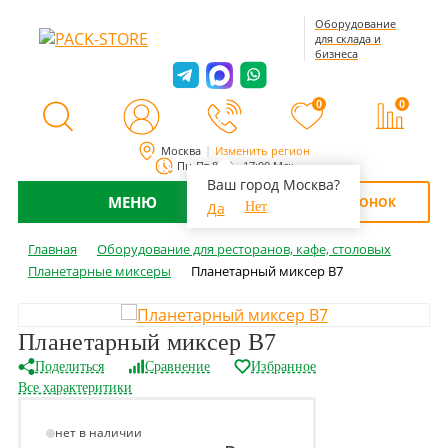
Оборудование
для склада и
бизнеса
0
0
Москва
Изменить регион
Пн-Пт 8:00 - 17:00 Мск
Ваш город Москва?
МЕНЮ
ОБРАТНЫЙ ЗВОНОК
Да
Нет
Главная
Оборудование для ресторанов, кафе, столовых
Планетарные миксеры
Планетарный миксер B7
Планетарный миксер B7
Поделиться
Сравнение
Избранное
Все характеритики
нет в наличии