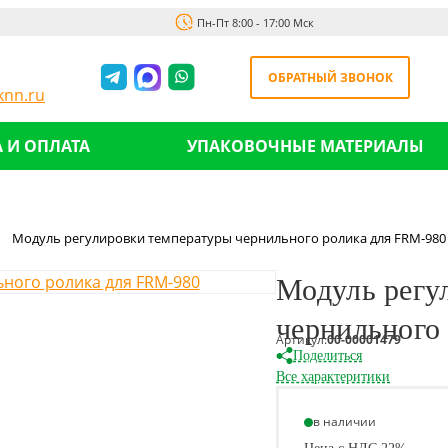
Пн-Пт 8:00 - 17:00 Мск
ОБРАТНЫЙ ЗВОНОК
nn.ru
 И ОПЛАТА
УПАКОВОЧНЫЕ МАТЕРИАЛЫ
Модуль регулировки температуры чернильного ролика для FRM-980
Модуль регу
чернильного
Артикул:
00-00001479
Поделиться
Все характеритики
в наличии