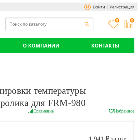
Войти
Регистрация
0
0
О КОМПАНИИ
КОНТАКТЫ
лировки температуры
 ролика для FRM-980
Сравнение
Избранное
1 941 ₽ за шт