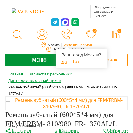
Оборудование
для склада и
бизнеса
0
0
Москва
Изменить регион
Пн-Пт 8:00 - 17:00 Мск
Ваш город Москва?
МЕНЮ
ОБРАТНЫЙ ЗВОНОК
Да
Нет
Главная
Запчасти и расходники
Для роликовых запайщиков
Ремень зубчатый (600*5*4 мм) для FRM/FRBM- 810/980, FR-
1370AL/L
Ремень зубчатый (600*5*4 мм) для
FRM/FRBM- 810/980, FR-1370AL/L
Артикул:
00-00004292
Поделиться
Сравнение
Избранное