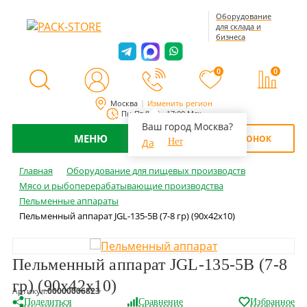
Оборудование
для склада и
бизнеса
0
0
Москва
Изменить регион
Пн-Пт 8:00 - 17:00 Мск
Ваш город Москва?
МЕНЮ
ОБРАТНЫЙ ЗВОНОК
Да
Нет
Главная
Оборудование для пищевых производств
Мясо и рыбоперерабатывающие производства
Пельменные аппараты
Пельменный аппарат JGL-135-5B (7-8 гр) (90х42х10)
Пельменный аппарат JGL-135-5B (7-8
гр) (90х42х10)
Артикул:
00000006823
Поделиться
Сравнение
Избранное