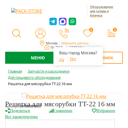
Оборудование
для склада и
бизнеса
0
0
Москва
Изменить регион
Пн-Пт 8:00 - 17:00 Мск
Ваш город Москва?
МЕНЮ
ОБРАТНЫЙ ЗВОНОК
Да
Нет
Главная
Запчасти и расходники
Для пищевого оборудования
Решетка для мясорубки TT-22 16 мм
Решетка для мясорубки TT-22 16 мм
Артикул:
00-00001063
Поделиться
Сравнение
Избранное
Все характеритики