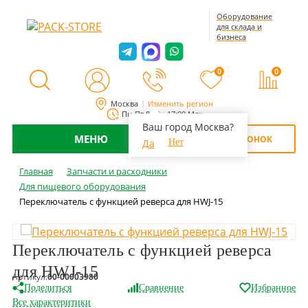
Оборудование
для склада и
бизнеса
0
0
Москва
Изменить регион
Пн-Пт 8:00 - 17:00 Мск
Ваш город Москва?
МЕНЮ
ОБРАТНЫЙ ЗВОНОК
Да
Нет
Главная
Запчасти и расходники
Для пищевого оборудования
Переключатель с функцией реверса для HWJ-15
Переключатель с функцией реверса
для HWJ-15
Артикул:
00-00003980
Поделиться
Сравнение
Избранное
Все характеритики