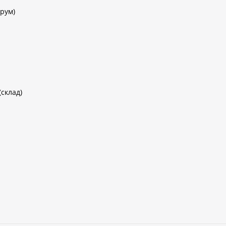
рум)
(склад)