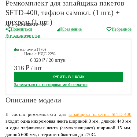
Ремкомплект для запайщика пакетов
SFTD-400, тефлон самокл. (1 шт.) +
нихром (1 шт.)
Артикул:
REMSFTD-400
Поделиться
Сравнение
Избранное
Все характеритики
в наличии (170)
Цена с НДС 22%
6 320 ₽ / 20 штук
316 ₽ / шт
КУПИТЬ В 1 КЛИК
Записаться на тестирование бесплатно
Описание модели
В состав ремкомплекта для
запайщика пакетов SFTD-400
входит одна нихромовая лента шириной 3 мм, длиной 440 мм
и одна тефлоновая лента (самоклеющаяся) шириной 15 мм,
длиной 600 мм, с термостойкостью до 270С.