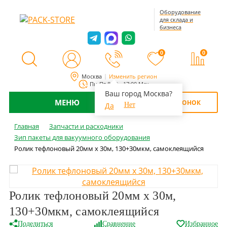
Оборудование
для склада и
бизнеса
0
0
Москва
Изменить регион
Пн-Пт 8:00 - 17:00 Мск
Ваш город Москва?
МЕНЮ
ОБРАТНЫЙ ЗВОНОК
Да
Нет
Главная
Запчасти и расходники
Зип пакеты для вакуумного оборудования
Ролик тефлоновый 20мм х 30м, 130+30мкм, самоклеящийся
Ролик тефлоновый 20мм х 30м,
130+30мкм, самоклеящийся
Поделиться
Сравнение
Избранное