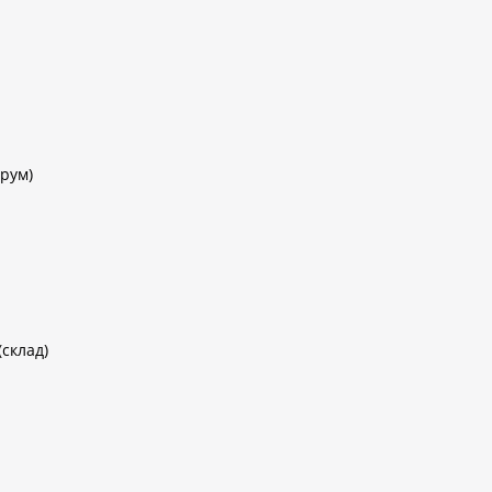
рум)
(склад)