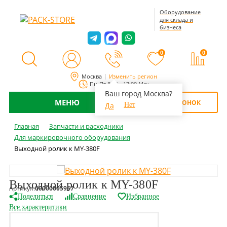
Оборудование
для склада и
бизнеса
0
0
Москва
Изменить регион
Пн-Пт 8:00 - 17:00 Мск
Ваш город Москва?
МЕНЮ
ОБРАТНЫЙ ЗВОНОК
Да
Нет
Главная
Запчасти и расходники
Для маркировочного оборудования
Выходной ролик к MY-380F
Выходной ролик к MY-380F
Артикул:
00000005967
Поделиться
Сравнение
Избранное
Все характеритики