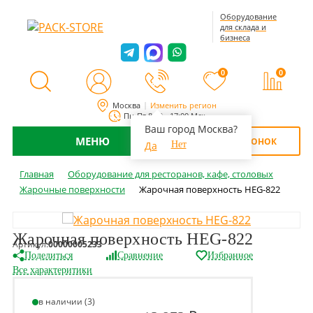
Оборудование
для склада и
бизнеса
0
0
Москва
Изменить регион
Пн-Пт 8:00 - 17:00 Мск
Ваш город Москва?
МЕНЮ
ОБРАТНЫЙ ЗВОНОК
Да
Нет
Главная
Оборудование для ресторанов, кафе, столовых
Жарочные поверхности
Жарочная поверхность HEG-822
Жарочная поверхность HEG-822
Артикул:
00000005233
Поделиться
Сравнение
Избранное
Все характеритики
в наличии (3)