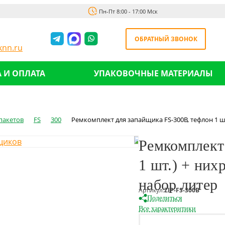
Пн-Пт 8:00 - 17:00 Мск
ОБРАТНЫЙ ЗВОНОК
nn.ru
 И ОПЛАТА
УПАКОВОЧНЫЕ МАТЕРИАЛЫ
пакетов
FS
300
Ремкомплект для запайщика FS-300B, тефлон 1 шт
Ремкомплект
1 шт.) + них
набор литер
Артикул:
ZIP-FS-300B
Поделиться
Все характеритики