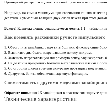
Примерный ресурс расходников у запайщика зависит от толщины
Например, на самом минимуме при склеивании тонких пакетов ре
десятков. Суммарная толщина двух слоев пакета при этом должн
Важно!
Комплектующие рекомендуется менять 1:1 – тефлон и н
Как поменять расходники ручного импульсного
1. Обесточить запайщик, открутить болтики, фиксирующие боко
2. Вывинтить два болта, закрепляющие полосу нихрома.
3. Заменить нагревательную нихромовую ленту, зафиксировать 
4. Не до конца прикрепить болтами металлические планки с обо
5. Со стороны шкалы времени аккуратно протащить под планки 
6. Докрутить болты, обеспечив надежную фиксацию.
Совместимость с другими моделями запайщиков
Обратите внимание!
К запайщикам в пластиковом корпусе дан
Технические характеристики