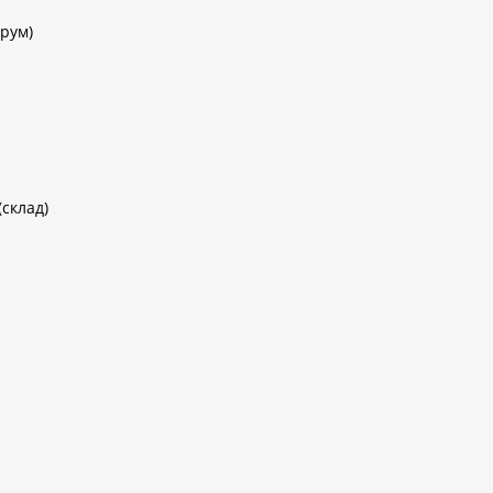
рум)
(склад)