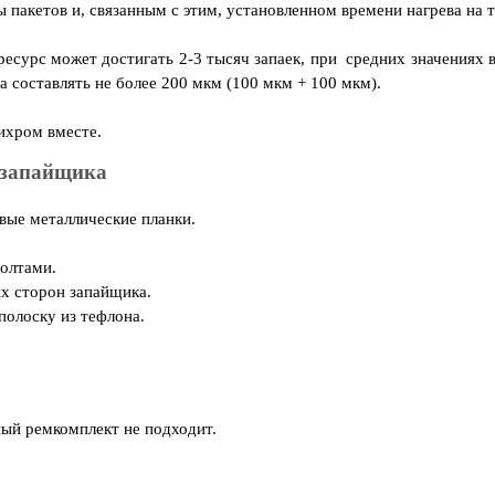
 пакетов и, связанным с этим, установленном времени нагрева на 
сурс может достигать 2-3 тысяч запаек, при средних значениях в
а составлять не более 200 мкм (100 мкм + 100 мкм).
ихром вместе.
 запайщика
вые металлические планки.
болтами.
их сторон запайщика.
полоску из тефлона.
ный ремкомплект не подходит.