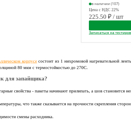
в наличии (107)
Цена с НДС 22%
225.50 ₽ / шт
Записаться на тестиро
аллическом корпусе
состоит из 1 нихромовой нагревательной лент
толщиной 80 мкм с термостойкостью до 270С.
ник для запайщика?
гарные свойства - пакеты начинают прилипать, а шов становится н
мпературы, что также сказывается на прочности скрепления сторон
одимости смены расходника.