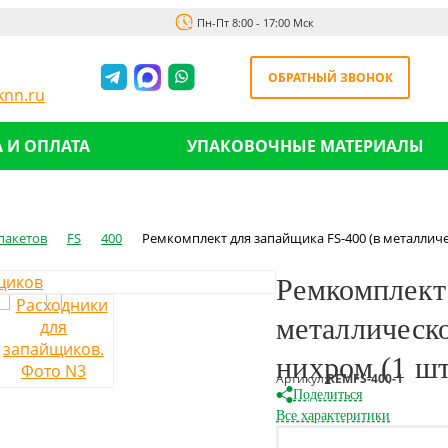
Пн-Пт 8:00 - 17:00 Мск
ОБРАТНЫЙ ЗВОНОК
nn.ru
 И ОПЛАТА
УПАКОВОЧНЫЕ МАТЕРИАЛЫ
пакетов
FS
400
Ремкомплект для запайщика FS-400 (в металлическ
Ремкомплект
металлическо
нихром (1 шт
Артикул:
REMFS-400-1
Поделиться
Все характеритики