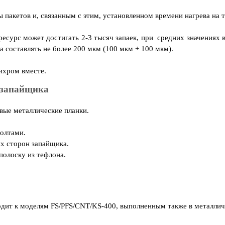
 пакетов и, связанным с этим, установленном времени нагрева на 
сурс может достигать 2-3 тысяч запаек, при средних значениях в
а составлять не более 200 мкм (100 мкм + 100 мкм).
ихром вместе.
 запайщика
вые металлические планки.
болтами.
их сторон запайщика.
полоску из тефлона.
одит к моделям FS/PFS/CNT/KS-400, выполненным также в металли