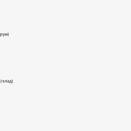
рум)
(склад)