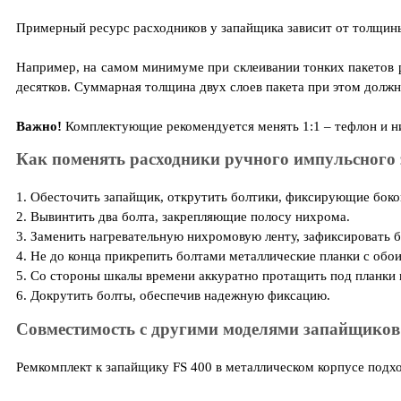
Примерный ресурс расходников у запайщика зависит от толщины
Например, на самом минимуме при склеивании тонких пакетов ре
десятков. Суммарная толщина двух слоев пакета при этом должн
Важно!
Комплектующие рекомендуется менять 1:1 – тефлон и н
Как поменять расходники ручного импульсного
1. Обесточить запайщик, открутить болтики, фиксирующие боко
2. Вывинтить два болта, закрепляющие полосу нихрома.
3. Заменить нагревательную нихромовую ленту, зафиксировать 
4. Не до конца прикрепить болтами металлические планки с обо
5. Со стороны шкалы времени аккуратно протащить под планки 
6. Докрутить болты, обеспечив надежную фиксацию.
Совместимость с другими моделями запайщиков
Ремкомплект к запайщику FS 400 в металлическом корпусе подх