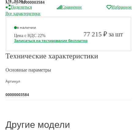
(4 мм)
Артикул:
00000003584
Поделиться
Сравнение
Избранное
Все характеритики
в наличии
77 215 ₽ за шт
Цена с НДС 22%
Записаться на тестирование бесплатно
Технические характеристики
Основные параметры
Артикул
00000003584
Другие модели