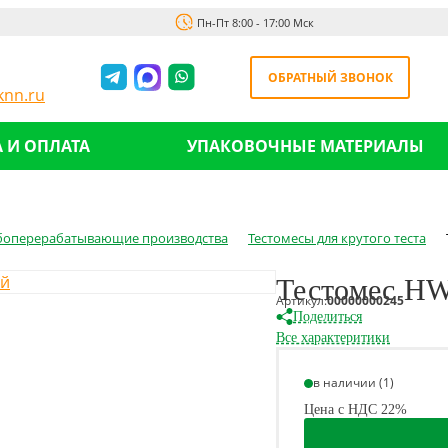
Пн-Пт 8:00 - 17:00 Мск
ОБРАТНЫЙ ЗВОНОК
nn.ru
 И ОПЛАТА
УПАКОВОЧНЫЕ МАТЕРИАЛЫ
боперерабатывающие производства
Тестомесы для крутого теста
Тестомес HW
Артикул:
00000000245
Поделиться
Все характеритики
в наличии (1)
Цена с НДС 22%