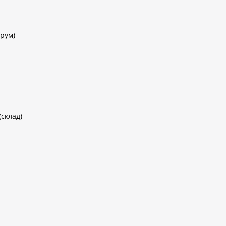
рум)
(склад)