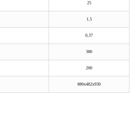
25
1,5
0,37
380
200
880х482х930