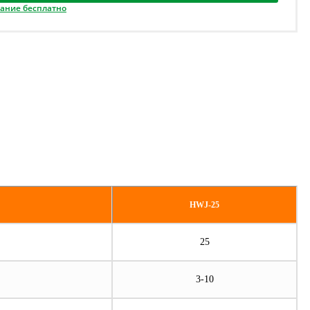
вание бесплатно
HWJ-25
25
3-10