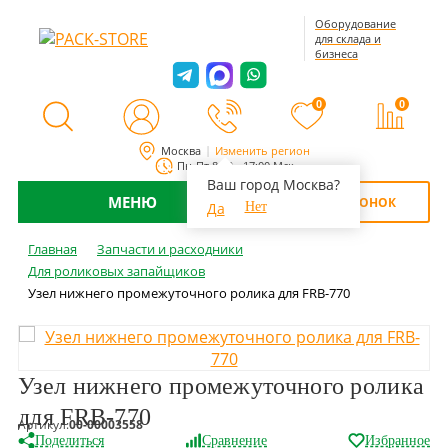
Оборудование
для склада и
бизнеса
0
0
Москва
Изменить регион
Пн-Пт 8:00 - 17:00 Мск
Ваш город Москва?
МЕНЮ
ОБРАТНЫЙ ЗВОНОК
Да
Нет
Главная
Запчасти и расходники
Для роликовых запайщиков
Узел нижнего промежуточного ролика для FRB-770
Узел нижнего промежуточного ролика
для FRB-770
Артикул:
00-00003558
Поделиться
Сравнение
Избранное