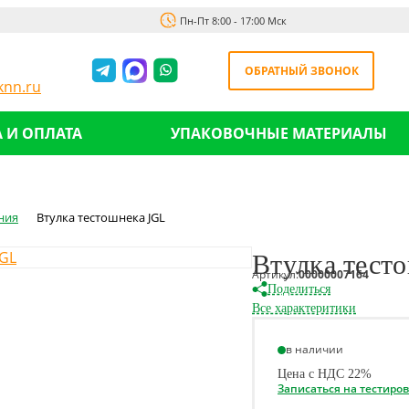
Пн-Пт 8:00 - 17:00 Мск
ОБРАТНЫЙ ЗВОНОК
nn.ru
 И ОПЛАТА
УПАКОВОЧНЫЕ МАТЕРИАЛЫ
ния
Втулка тестошнека JGL
Втулка тест
Артикул:
00000007164
Поделиться
Все характеритики
в наличии
Цена с НДС 22%
Записаться на тестиро