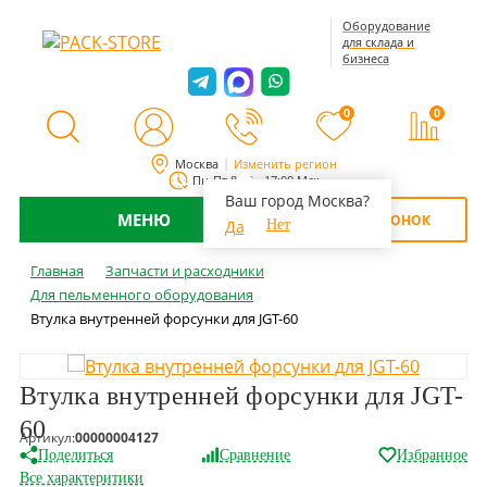
Оборудование
для склада и
бизнеса
0
0
Москва
Изменить регион
Пн-Пт 8:00 - 17:00 Мск
Ваш город Москва?
МЕНЮ
ОБРАТНЫЙ ЗВОНОК
Да
Нет
Главная
Запчасти и расходники
Для пельменного оборудования
Втулка внутренней форсунки для JGT-60
Втулка внутренней форсунки для JGT-
60
Артикул:
00000004127
Поделиться
Сравнение
Избранное
Все характеритики