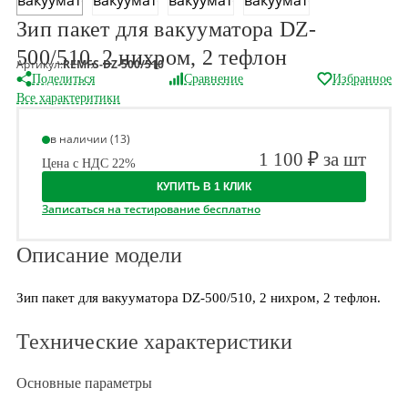
Зип пакет для вакууматора DZ-
500/510, 2 нихром, 2 тефлон
Артикул:
REMFS-DZ-500/510
Поделиться
Сравнение
Избранное
Все характеритики
в наличии (13)
1 100 ₽ за шт
Цена с НДС 22%
КУПИТЬ В 1 КЛИК
Записаться на тестирование бесплатно
Описание модели
Зип пакет для вакууматора DZ-500/510, 2 нихром, 2 тефлон.
Технические характеристики
Основные параметры