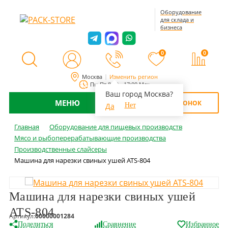
Оборудование
для склада и
бизнеса
0
0
Москва
Изменить регион
Пн-Пт 8:00 - 17:00 Мск
Ваш город Москва?
МЕНЮ
ОБРАТНЫЙ ЗВОНОК
Да
Нет
Главная
Оборудование для пищевых производств
Мясо и рыбоперерабатывающие производства
Производственные слайсеры
Машина для нарезки свиных ушей ATS-804
Машина для нарезки свиных ушей
ATS-804
Артикул:
00000001284
Поделиться
Сравнение
Избранное