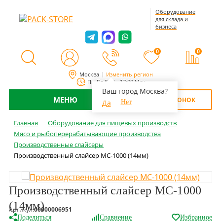
Оборудование
для склада и
бизнеса
0
0
Москва
Изменить регион
Пн-Пт 8:00 - 17:00 Мск
Ваш город Москва?
МЕНЮ
ОБРАТНЫЙ ЗВОНОК
Да
Нет
Главная
Оборудование для пищевых производств
Мясо и рыбоперерабатывающие производства
Производственные слайсеры
Производственный слайсер MC-1000 (14мм)
Производственный слайсер MC-1000
(14мм)
Артикул:
00000006951
Поделиться
Сравнение
Избранное