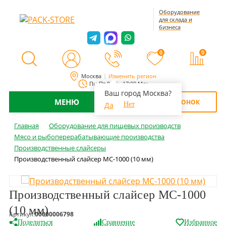
Оборудование
для склада и
бизнеса
0
0
Москва
Изменить регион
Пн-Пт 8:00 - 17:00 Мск
Ваш город Москва?
МЕНЮ
ОБРАТНЫЙ ЗВОНОК
Да
Нет
Главная
Оборудование для пищевых производств
Мясо и рыбоперерабатывающие производства
Производственные слайсеры
Производственный слайсер MC-1000 (10 мм)
Производственный слайсер MC-1000
(10 мм)
Артикул:
00000006798
Поделиться
Сравнение
Избранное