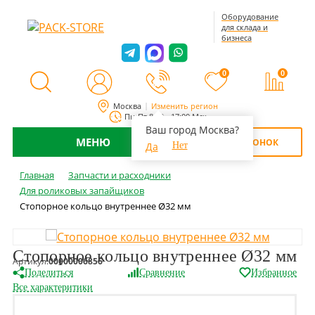
Оборудование
для склада и
бизнеса
0
0
Москва
Изменить регион
Пн-Пт 8:00 - 17:00 Мск
Ваш город Москва?
МЕНЮ
ОБРАТНЫЙ ЗВОНОК
Да
Нет
Главная
Запчасти и расходники
Для роликовых запайщиков
Стопорное кольцо внутреннее Ø32 мм
Стопорное кольцо внутреннее Ø32 мм
Артикул:
00000006856
Поделиться
Сравнение
Избранное
Все характеритики