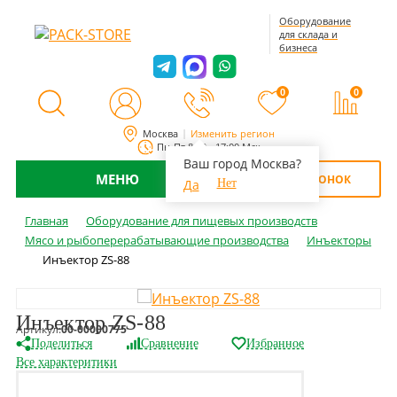
Оборудование
для склада и
бизнеса
0
0
Москва
Изменить регион
Пн-Пт 8:00 - 17:00 Мск
Ваш город Москва?
МЕНЮ
ОБРАТНЫЙ ЗВОНОК
Да
Нет
Главная
Оборудование для пищевых производств
Мясо и рыбоперерабатывающие производства
Инъекторы
Инъектор ZS-88
Инъектор ZS-88
Артикул:
00-00000775
Поделиться
Сравнение
Избранное
Все характеритики